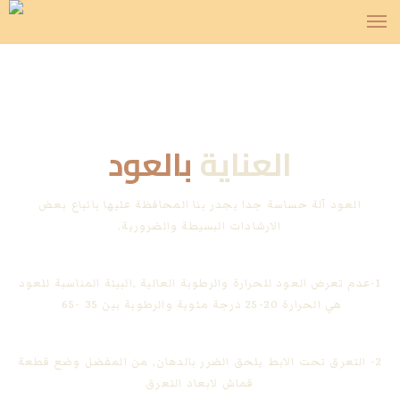
العناية
بالعود
العود آلة حساسة جدا يجدر بنا المحافظة عليها باتباع بعض
الارشادات البسيطة والضرورية.
1-عدم تعرض العود للحرارة والرطوبة العالية ,البيئة المناسبة للعود
هي الحرارة 20-25 درجة مئوية والرطوبة بين 35 -65
2- التعرق تحت الابط يلحق الضرر بالدهان, من المفضل وضع قطعة
قماش لابعاد التعرق