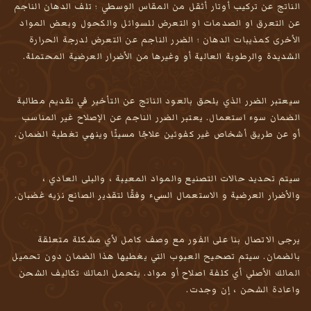
الناتج عن تركيب أوتار أثقل من المقاس الوسطي ؛ تلف الدهان الناجم
عن التعرق او الصدمات او التعرض للسوائل والكحول وبعض المواد
الأخرى كمذيبات الدهان ؛ الضرر الناجم عن التعرض لدرجة الحرارة
الشديدة والرطوبة العالية أو وغيرها من الأضرار العرضية المحتملة.
سيعتبر الضرر الذي يلحق بالعود الناتج عن التأخير في تقديم مطالبة
الضمان سوء استعمال. يعتبر الضرر الناجم عن الإصلاح غير المناسب
أو عن طريق أشخاص غير كفوئين علاجًا مسيئًا وينهي تغطية الضمان.
سيتم تحديد حالات التصنيع والمواد المعيبة ، والبلى العادي ،
والأضرار العرضية و الاستعمال السيء وفقًا لتقدير الصانع نزيه غضبان.
يرجى الاتصال بنا على الفور مع وصف كامل لأي مشكلة متعلقة
بالضمان. سيتم تصحيح العيوب التي يغطيها هذا الضمان دون تحميل
المالك الأصلي أي كلفة اصلاح أو مواد. يتحمل المالك تكاليف الشحن
واعادة الشحن ، إن وجدت.