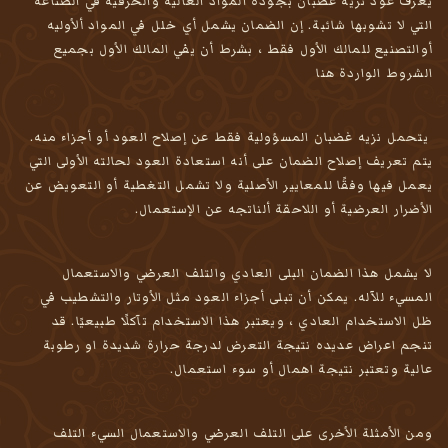
يعرف عود نزيه غضبان بجودة المواد العالية والحرفية في الصناعه
التي لا تشوبها شائبة. إن الضمان يشمل أي خلل في المواد ألأوليه
أوالتصنيع للمالك الأول فقط ، بشرط أن يفي المالك الأول بجميع
الشروط الواردة هنا
يتحمل نزيه غضبان المسؤولية فقط عن إصلاح العود أو أجزاء منه.
يتم تعريف إصلاح الضمان على أنه استعادة العود لحالته الأولى التي
يعمل فيها وفقًا للمعايير الأصلية ولا تشمل التغطية أو التعويض عن
الأضرار العرضية أو اللاحقة ألناتجه عن الإستعمال.
لا يشمل هذا الضمان البلى العادي والتلف العرضي والاستعمال
المسيء للآله. يمكن أن تبلى أجزاء العود مثل الأوتار والتشطيب في
ظل الاستخدام العادي ، ويعتبر هذا الاستخدام تآكلًا طبيعيًا. قد
تنجم اعراض عديده نتيجة التعرض لدرجة حرارة شديدة او رطوبة
عالية وتعتبر نتيجة اهمال أو سوء استعمال.
ومن الأمثلة الأخرى على التلف العرضي والاستعمال السيء التلف